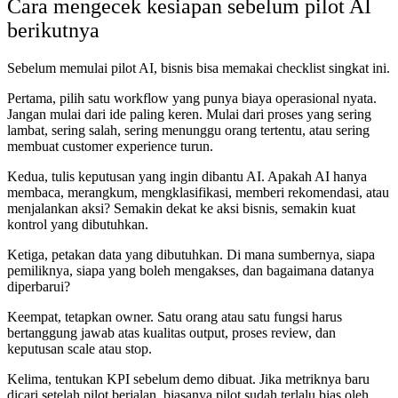
Cara mengecek kesiapan sebelum pilot AI
berikutnya
Sebelum memulai pilot AI, bisnis bisa memakai checklist singkat ini.
Pertama, pilih satu workflow yang punya biaya operasional nyata.
Jangan mulai dari ide paling keren. Mulai dari proses yang sering
lambat, sering salah, sering menunggu orang tertentu, atau sering
membuat customer experience turun.
Kedua, tulis keputusan yang ingin dibantu AI. Apakah AI hanya
membaca, merangkum, mengklasifikasi, memberi rekomendasi, atau
menjalankan aksi? Semakin dekat ke aksi bisnis, semakin kuat
kontrol yang dibutuhkan.
Ketiga, petakan data yang dibutuhkan. Di mana sumbernya, siapa
pemiliknya, siapa yang boleh mengakses, dan bagaimana datanya
diperbarui?
Keempat, tetapkan owner. Satu orang atau satu fungsi harus
bertanggung jawab atas kualitas output, proses review, dan
keputusan scale atau stop.
Kelima, tentukan KPI sebelum demo dibuat. Jika metriknya baru
dicari setelah pilot berjalan, biasanya pilot sudah terlalu bias oleh