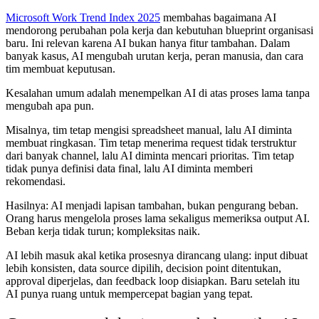
Microsoft Work Trend Index 2025
membahas bagaimana AI
mendorong perubahan pola kerja dan kebutuhan blueprint organisasi
baru. Ini relevan karena AI bukan hanya fitur tambahan. Dalam
banyak kasus, AI mengubah urutan kerja, peran manusia, dan cara
tim membuat keputusan.
Kesalahan umum adalah menempelkan AI di atas proses lama tanpa
mengubah apa pun.
Misalnya, tim tetap mengisi spreadsheet manual, lalu AI diminta
membuat ringkasan. Tim tetap menerima request tidak terstruktur
dari banyak channel, lalu AI diminta mencari prioritas. Tim tetap
tidak punya definisi data final, lalu AI diminta memberi
rekomendasi.
Hasilnya: AI menjadi lapisan tambahan, bukan pengurang beban.
Orang harus mengelola proses lama sekaligus memeriksa output AI.
Beban kerja tidak turun; kompleksitas naik.
AI lebih masuk akal ketika prosesnya dirancang ulang: input dibuat
lebih konsisten, data source dipilih, decision point ditentukan,
approval diperjelas, dan feedback loop disiapkan. Baru setelah itu
AI punya ruang untuk mempercepat bagian yang tepat.