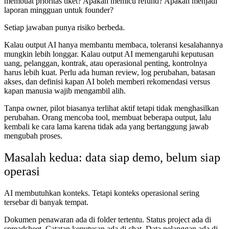
membuat prioritas tiket? Apakah memicu refund? Apakah menjadi
laporan mingguan untuk founder?
Setiap jawaban punya risiko berbeda.
Kalau output AI hanya membantu membaca, toleransi kesalahannya
mungkin lebih longgar. Kalau output AI memengaruhi keputusan
uang, pelanggan, kontrak, atau operasional penting, kontrolnya
harus lebih kuat. Perlu ada human review, log perubahan, batasan
akses, dan definisi kapan AI boleh memberi rekomendasi versus
kapan manusia wajib mengambil alih.
Tanpa owner, pilot biasanya terlihat aktif tetapi tidak menghasilkan
perubahan. Orang mencoba tool, membuat beberapa output, lalu
kembali ke cara lama karena tidak ada yang bertanggung jawab
mengubah proses.
Masalah kedua: data siap demo, belum siap
operasi
AI membutuhkan konteks. Tetapi konteks operasional sering
tersebar di banyak tempat.
Dokumen penawaran ada di folder tertentu. Status project ada di
spreadsheet. Catatan keputusan ada di chat. Data pelanggan ada di