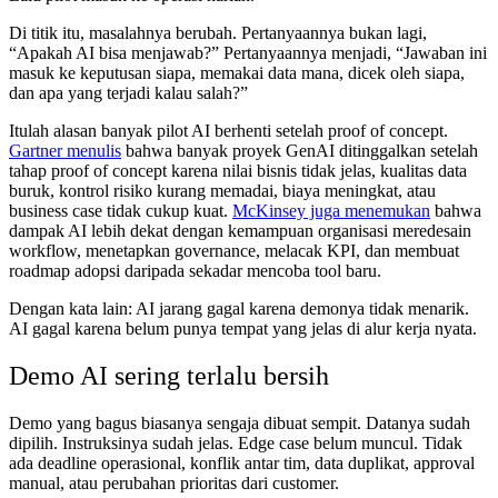
Di titik itu, masalahnya berubah. Pertanyaannya bukan lagi,
“Apakah AI bisa menjawab?” Pertanyaannya menjadi, “Jawaban ini
masuk ke keputusan siapa, memakai data mana, dicek oleh siapa,
dan apa yang terjadi kalau salah?”
Itulah alasan banyak pilot AI berhenti setelah proof of concept.
Gartner menulis
bahwa banyak proyek GenAI ditinggalkan setelah
tahap proof of concept karena nilai bisnis tidak jelas, kualitas data
buruk, kontrol risiko kurang memadai, biaya meningkat, atau
business case tidak cukup kuat.
McKinsey juga menemukan
bahwa
dampak AI lebih dekat dengan kemampuan organisasi meredesain
workflow, menetapkan governance, melacak KPI, dan membuat
roadmap adopsi daripada sekadar mencoba tool baru.
Dengan kata lain: AI jarang gagal karena demonya tidak menarik.
AI gagal karena belum punya tempat yang jelas di alur kerja nyata.
Demo AI sering terlalu bersih
Demo yang bagus biasanya sengaja dibuat sempit. Datanya sudah
dipilih. Instruksinya sudah jelas. Edge case belum muncul. Tidak
ada deadline operasional, konflik antar tim, data duplikat, approval
manual, atau perubahan prioritas dari customer.