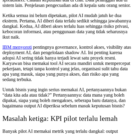
sistem lain. Penjelasan pengecualian ada di kepala satu orang senior.
Ketika semua ini belum dipetakan, pilot AI mudah jatuh ke dua
ekstrem. Pertama, AI diberi data terlalu sedikit sehingga jawabannya
dangkal. Kedua, AI diberi akses terlalu luas sehingga risiko privasi,
kebocoran informasi, atau penggunaan data yang tidak seharusnya
ikut naik.
IBM menyoroti
pentingnya governance, kontrol akses, visibility atas
deployment AI, dan pengelolaan shadow AI. Ini penting karena
adopsi AI sering tidak hanya terjadi lewat satu proyek resmi.
Karyawan bisa memakai tool AI secara mandiri untuk mempercepat
pekerjaan, tetapi tanpa kontrol yang jelas, organisasi sulit tahu data
apa yang masuk, siapa yang punya akses, dan risiko apa yang
sedang terbuka.
Untuk bisnis yang ingin serius memakai AI, pertanyaannya bukan
“data kita ada atau tidak?” Pertanyaannya: data mana yang boleh
dipakai, siapa yang boleh mengakses, seberapa baru datanya, dan
bagaimana output AI diperiksa sebelum masuk keputusan bisnis?
Masalah ketiga: KPI pilot terlalu lemah
Banyak pilot AI memakai metrik yang terlalu dangkal: output