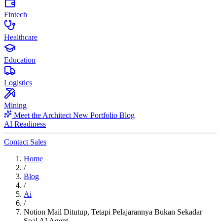
Fintech
Healthcare
Education
Logistics
Mining
Meet the Architect
New
Portfolio
Blog
AI Readiness
Contact Sales
Home
/
Blog
/
Ai
/
Notion Mail Ditutup, Tetapi Pelajarannya Bukan Sekadar
Soal AI Agent