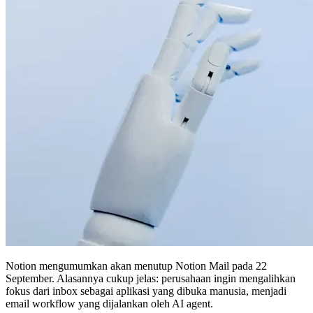
Notion mengumumkan akan menutup Notion Mail pada 22
September. Alasannya cukup jelas: perusahaan ingin mengalihkan
fokus dari inbox sebagai aplikasi yang dibuka manusia, menjadi
email workflow yang dijalankan oleh AI agent.