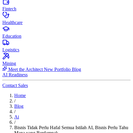
Fintech
Healthcare
Education
Logistics
Mining
Meet the Architect
New
Portfolio
Blog
AI Readiness
Contact Sales
Home
/
Blog
/
Ai
/
Bisnis Tidak Perlu Hafal Semua Istilah AI, Bisnis Perlu Tahu
Mana yang Berdampak