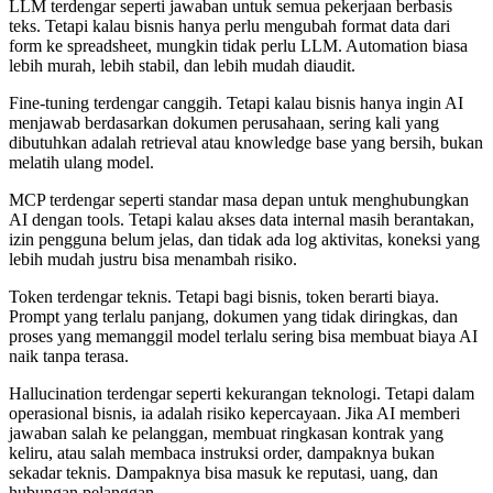
LLM terdengar seperti jawaban untuk semua pekerjaan berbasis
teks. Tetapi kalau bisnis hanya perlu mengubah format data dari
form ke spreadsheet, mungkin tidak perlu LLM. Automation biasa
lebih murah, lebih stabil, dan lebih mudah diaudit.
Fine-tuning terdengar canggih. Tetapi kalau bisnis hanya ingin AI
menjawab berdasarkan dokumen perusahaan, sering kali yang
dibutuhkan adalah retrieval atau knowledge base yang bersih, bukan
melatih ulang model.
MCP terdengar seperti standar masa depan untuk menghubungkan
AI dengan tools. Tetapi kalau akses data internal masih berantakan,
izin pengguna belum jelas, dan tidak ada log aktivitas, koneksi yang
lebih mudah justru bisa menambah risiko.
Token terdengar teknis. Tetapi bagi bisnis, token berarti biaya.
Prompt yang terlalu panjang, dokumen yang tidak diringkas, dan
proses yang memanggil model terlalu sering bisa membuat biaya AI
naik tanpa terasa.
Hallucination terdengar seperti kekurangan teknologi. Tetapi dalam
operasional bisnis, ia adalah risiko kepercayaan. Jika AI memberi
jawaban salah ke pelanggan, membuat ringkasan kontrak yang
keliru, atau salah membaca instruksi order, dampaknya bukan
sekadar teknis. Dampaknya bisa masuk ke reputasi, uang, dan
hubungan pelanggan.