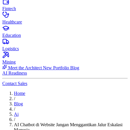
Fintech
Healthcare
Education
Logistics
Mining
Meet the Architect
New
Portfolio
Blog
AI Readiness
Contact Sales
Home
/
Blog
/
Ai
/
AI Chatbot di Website Jangan Menggantikan Jalur Eskalasi
Manusia