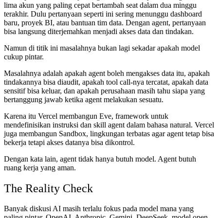
lima akun yang paling cepat bertambah seat dalam dua minggu
terakhir. Dulu pertanyaan seperti ini sering menunggu dashboard
baru, proyek BI, atau bantuan tim data. Dengan agent, pertanyaan
bisa langsung diterjemahkan menjadi akses data dan tindakan.
Namun di titik ini masalahnya bukan lagi sekadar apakah model
cukup pintar.
Masalahnya adalah apakah agent boleh mengakses data itu, apakah
tindakannya bisa diaudit, apakah tool call-nya tercatat, apakah data
sensitif bisa keluar, dan apakah perusahaan masih tahu siapa yang
bertanggung jawab ketika agent melakukan sesuatu.
Karena itu Vercel membangun Eve, framework untuk
mendefinisikan instruksi dan skill agent dalam bahasa natural. Vercel
juga membangun Sandbox, lingkungan terbatas agar agent tetap bisa
bekerja tetapi akses datanya bisa dikontrol.
Dengan kata lain, agent tidak hanya butuh model. Agent butuh
ruang kerja yang aman.
The Reality Check
Banyak diskusi AI masih terlalu fokus pada model mana yang
paling pintar. OpenAI, Anthropic, Gemini, DeepSeek, model open