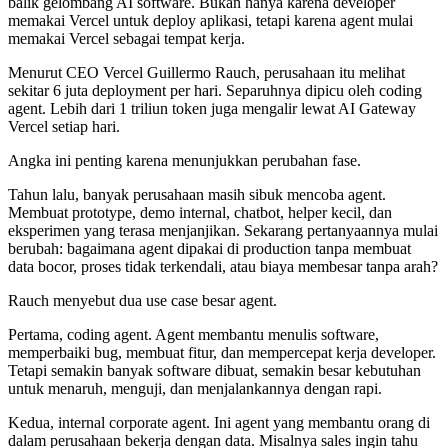
balik gelombang AI software. Bukan hanya karena developer
memakai Vercel untuk deploy aplikasi, tetapi karena agent mulai
memakai Vercel sebagai tempat kerja.
Menurut CEO Vercel Guillermo Rauch, perusahaan itu melihat
sekitar 6 juta deployment per hari. Separuhnya dipicu oleh coding
agent. Lebih dari 1 triliun token juga mengalir lewat AI Gateway
Vercel setiap hari.
Angka ini penting karena menunjukkan perubahan fase.
Tahun lalu, banyak perusahaan masih sibuk mencoba agent.
Membuat prototype, demo internal, chatbot, helper kecil, dan
eksperimen yang terasa menjanjikan. Sekarang pertanyaannya mulai
berubah: bagaimana agent dipakai di production tanpa membuat
data bocor, proses tidak terkendali, atau biaya membesar tanpa arah?
Rauch menyebut dua use case besar agent.
Pertama, coding agent. Agent membantu menulis software,
memperbaiki bug, membuat fitur, dan mempercepat kerja developer.
Tetapi semakin banyak software dibuat, semakin besar kebutuhan
untuk menaruh, menguji, dan menjalankannya dengan rapi.
Kedua, internal corporate agent. Ini agent yang membantu orang di
dalam perusahaan bekerja dengan data. Misalnya sales ingin tahu