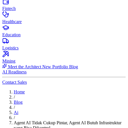
Fintech
Healthcare
Education
Logistics
Mining
Meet the Architect
New
Portfolio
Blog
AI Readiness
Contact Sales
Home
/
Blog
/
Ai
/
Agent AI Tidak Cukup Pintar, Agent AI Butuh Infrastruktur
yang Bisa Dikontrol