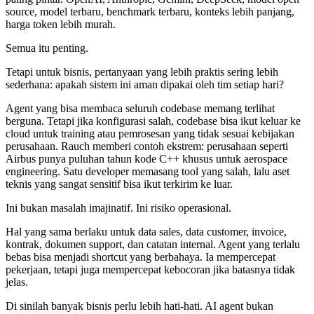
source, model terbaru, benchmark terbaru, konteks lebih panjang,
harga token lebih murah.
Semua itu penting.
Tetapi untuk bisnis, pertanyaan yang lebih praktis sering lebih
sederhana: apakah sistem ini aman dipakai oleh tim setiap hari?
Agent yang bisa membaca seluruh codebase memang terlihat
berguna. Tetapi jika konfigurasi salah, codebase bisa ikut keluar ke
cloud untuk training atau pemrosesan yang tidak sesuai kebijakan
perusahaan. Rauch memberi contoh ekstrem: perusahaan seperti
Airbus punya puluhan tahun kode C++ khusus untuk aerospace
engineering. Satu developer memasang tool yang salah, lalu aset
teknis yang sangat sensitif bisa ikut terkirim ke luar.
Ini bukan masalah imajinatif. Ini risiko operasional.
Hal yang sama berlaku untuk data sales, data customer, invoice,
kontrak, dokumen support, dan catatan internal. Agent yang terlalu
bebas bisa menjadi shortcut yang berbahaya. Ia mempercepat
pekerjaan, tetapi juga mempercepat kebocoran jika batasnya tidak
jelas.
Di sinilah banyak bisnis perlu lebih hati-hati. AI agent bukan