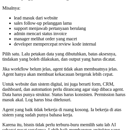
Misalnya:
lead masuk dari website
sales follow-up pelanggan lama
support menjawab pertanyaan berulang
admin mencari status invoice
manager melihat order yang macet
developer mempercepat review kode internal
Pilih satu. Lalu petakan data yang dibutuhkan, batas aksesnya,
tindakan yang boleh dilakukan, dan output yang harus dicatat.
Jika workflow belum jelas, agent tidak akan membuatnya jelas.
Agent hanya akan membuat kekacauan bergerak lebih cepat.
Untuk website dan sistem digital, ini juga berarti form, CRM,
dashboard, dan automation perlu dirancang agar siap dibaca agent.
Data harus punya struktur. Status harus konsisten. Permission harus
masuk akal. Log harus bisa ditelusuri.
Agent yang baik tidak bekerja di ruang kosong. Ia bekerja di atas
sistem yang sudah punya bahasa kerja.
Karena itu, bisnis tidak perlu terburu-buru memilih satu lab AI
sebagai pusat segalanya. Lebih baik membangun arsitektur yang