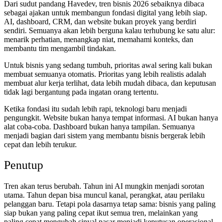
Dari sudut pandang Havedev, tren bisnis 2026 sebaiknya dibaca
sebagai ajakan untuk membangun fondasi digital yang lebih siap.
AI, dashboard, CRM, dan website bukan proyek yang berdiri
sendiri. Semuanya akan lebih berguna kalau terhubung ke satu alur:
menarik perhatian, menangkap niat, memahami konteks, dan
membantu tim mengambil tindakan.
Untuk bisnis yang sedang tumbuh, prioritas awal sering kali bukan
membuat semuanya otomatis. Prioritas yang lebih realistis adalah
membuat alur kerja terlihat, data lebih mudah dibaca, dan keputusan
tidak lagi bergantung pada ingatan orang tertentu.
Ketika fondasi itu sudah lebih rapi, teknologi baru menjadi
pengungkit. Website bukan hanya tempat informasi. AI bukan hanya
alat coba-coba. Dashboard bukan hanya tampilan. Semuanya
menjadi bagian dari sistem yang membantu bisnis bergerak lebih
cepat dan lebih terukur.
Penutup
Tren akan terus berubah. Tahun ini AI mungkin menjadi sorotan
utama. Tahun depan bisa muncul kanal, perangkat, atau perilaku
pelanggan baru. Tetapi pola dasarnya tetap sama: bisnis yang paling
siap bukan yang paling cepat ikut semua tren, melainkan yang
paling cepat mengubah sinyal pasar menjadi keputusan operasional.