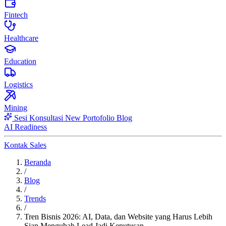
Fintech
Healthcare
Education
Logistics
Mining
Sesi Konsultasi
New
Portofolio
Blog
AI Readiness
Kontak Sales
Beranda
/
Blog
/
Trends
/
Tren Bisnis 2026: AI, Data, dan Website yang Harus Lebih
Siap Mengubah Lead Jadi Keputusan