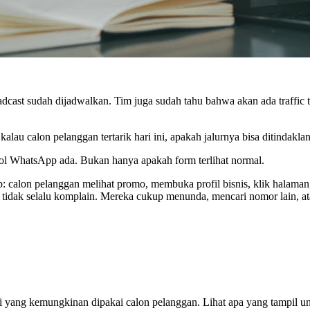
oadcast sudah dijadwalkan. Tim juga sudah tahu bahwa akan ada traffi
alau calon pelanggan tertarik hari ini, apakah jalurnya bisa ditindaklan
l WhatsApp ada. Bukan hanya apakah form terlihat normal.
up: calon pelanggan melihat promo, membuka profil bisnis, klik halama
reka tidak selalu komplain. Mereka cukup menunda, mencari nomor lain, 
si yang kemungkinan dipakai calon pelanggan. Lihat apa yang tampil un