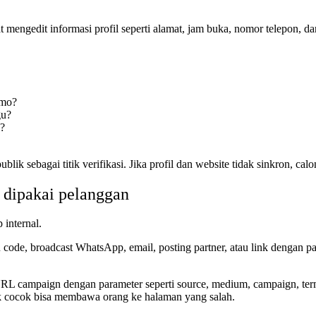
mengedit informasi profil seperti alamat, jam buka, nomor telepon, dan 
omo?
gu?
a?
blik sebagai titik verifikasi. Jika profil dan website tidak sinkron, 
 dipakai pelanggan
internal.
QR code, broadcast WhatsApp, email, posting partner, atau link dengan 
campaign dengan parameter seperti source, medium, campaign, term, d
idak cocok bisa membawa orang ke halaman yang salah.