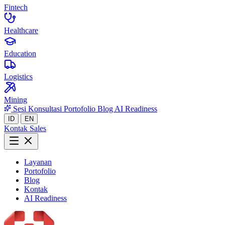
Fintech
Healthcare
Education
Logistics
Mining
Sesi Konsultasi
Portofolio
Blog
AI Readiness
ID
EN
Kontak Sales
Layanan
Portofolio
Blog
Kontak
AI Readiness