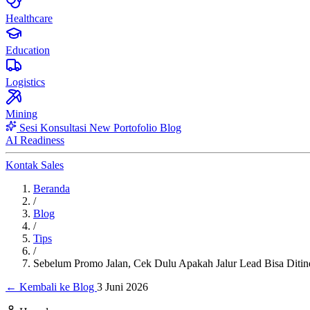
Healthcare
Education
Logistics
Mining
Sesi Konsultasi
New
Portofolio
Blog
AI Readiness
Kontak Sales
Beranda
/
Blog
/
Tips
/
Sebelum Promo Jalan, Cek Dulu Apakah Jalur Lead Bisa Ditind
← Kembali ke Blog
3 Juni 2026