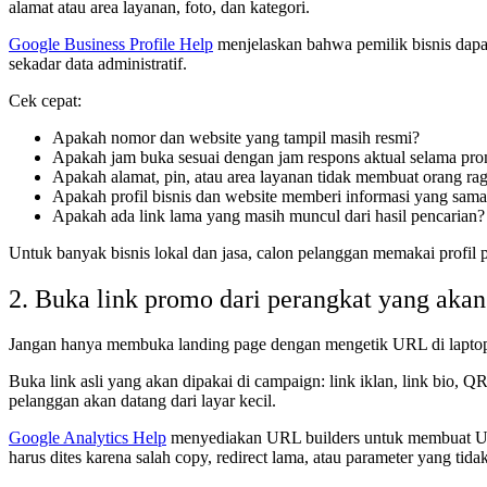
alamat atau area layanan, foto, dan kategori.
Google Business Profile Help
menjelaskan bahwa pemilik bisnis dapat 
sekadar data administratif.
Cek cepat:
Apakah nomor dan website yang tampil masih resmi?
Apakah jam buka sesuai dengan jam respons aktual selama pr
Apakah alamat, pin, atau area layanan tidak membuat orang ra
Apakah profil bisnis dan website memberi informasi yang sam
Apakah ada link lama yang masih muncul dari hasil pencarian?
Untuk banyak bisnis lokal dan jasa, calon pelanggan memakai profil pu
2. Buka link promo dari perangkat yang akan
Jangan hanya membuka landing page dengan mengetik URL di laptop 
Buka link asli yang akan dipakai di campaign: link iklan, link bio, 
pelanggan akan datang dari layar kecil.
Google Analytics Help
menyediakan URL builders untuk membuat URL 
harus dites karena salah copy, redirect lama, atau parameter yang t