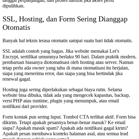
tanggal perpanjangan, dan proses darurat jika akses perlu
dipulihkan.
SSL, Hosting, dan Form Sering Dianggap
Otomatis
Banyak hal teknis terasa otomatis sampai suatu hari tidak otomatis.
SSL adalah contoh yang bagus. Jika website memakai Let’s
Encrypt, sertifikat umumnya berlaku 90 hari. Dalam praktik modern,
pembaruan biasanya diotomatisasi oleh hosting atau server. Namun
tetap perlu ada owner yang tahu di mana otomatisasi itu berjalan,
siapa yang menerima error, dan siapa yang bisa bertindak jika
renewal gagal.
Hosting juga sering diperlakukan sebagai biaya rutin. Selama
website bisa dibuka, tidak ada yang mengecek kapasitas, backup,
versi PHP atau runtime, plugin yang menumpuk, atau email
notifikasi dari provider.
Form kontak pun sering luput. Tombol CTA terlihat aktif. Form bisa
dikirim. Tetapi apakah pesannya benar-benar masuk? Ke email
siapa? Apakah masuk spam? Apakah ada notifikasi gagal kirim?
Apakah pesan membawa konteks halaman asal, atau semua lead