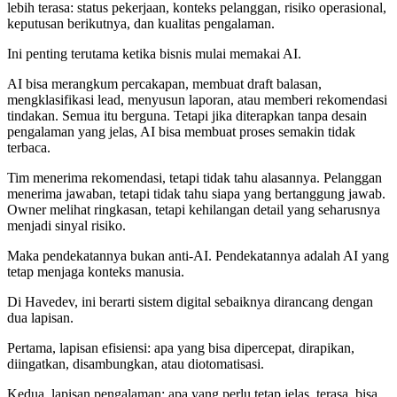
lebih terasa: status pekerjaan, konteks pelanggan, risiko operasional,
keputusan berikutnya, dan kualitas pengalaman.
Ini penting terutama ketika bisnis mulai memakai AI.
AI bisa merangkum percakapan, membuat draft balasan,
mengklasifikasi lead, menyusun laporan, atau memberi rekomendasi
tindakan. Semua itu berguna. Tetapi jika diterapkan tanpa desain
pengalaman yang jelas, AI bisa membuat proses semakin tidak
terbaca.
Tim menerima rekomendasi, tetapi tidak tahu alasannya. Pelanggan
menerima jawaban, tetapi tidak tahu siapa yang bertanggung jawab.
Owner melihat ringkasan, tetapi kehilangan detail yang seharusnya
menjadi sinyal risiko.
Maka pendekatannya bukan anti-AI. Pendekatannya adalah AI yang
tetap menjaga konteks manusia.
Di Havedev, ini berarti sistem digital sebaiknya dirancang dengan
dua lapisan.
Pertama, lapisan efisiensi: apa yang bisa dipercepat, dirapikan,
diingatkan, disambungkan, atau diotomatisasi.
Kedua, lapisan pengalaman: apa yang perlu tetap jelas, terasa, bisa