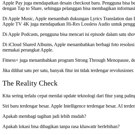
Apple Pay juga mendapatkan desain checkout baru. Pengguna bisa ber
dengan Tap to Share, sehingga pelanggan bisa membagikan informasi s
Di Apple Music, Apple menambah dukungan Lyrics Translation dan Ly
Apple TV 4K juga mendapatkan Hi-Res Lossless Audio untuk penggu
Di Apple Podcasts, pengguna bisa mencari isi episode dalam satu sho
Di iCloud Shared Albums, Apple menambahkan berbagi foto resolusi pe
memakai perangkat Apple.
Fitness+ juga menambahkan program Strong Through Menopause, de
Jika dilihat satu per satu, banyak fitur ini tidak terdengar revolusio
The Reality Check
Kita sering terlalu cepat menilai update teknologi dari fitur yang pal
Siri baru terdengar besar. Apple Intelligence terdengar besar. AI terde
Apakah membagi tagihan jadi lebih mudah?
Apakah lokasi bisa dibagikan tanpa rasa khawatir berlebihan?