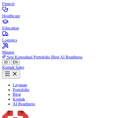
Fintech
Healthcare
Education
Logistics
Mining
Sesi Konsultasi
Portofolio
Blog
AI Readiness
ID
EN
Kontak Sales
Layanan
Portofolio
Blog
Kontak
AI Readiness