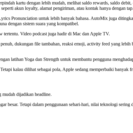
pindah kartu dengan lebih mudah, melihat saldo rewards, saldo debit,
eperti akun loyalty, alamat pengiriman, atau kontak hanya dengan tap
rics Pronunciation untuk lebih banyak bahasa. AutoMix juga ditingk
na dengan sistem suara yang kompatibel.
w tertentu. Video podcast juga hadir di Mac dan Apple TV.
nuh, dukungan file tambahan, reaksi emoji, activity feed yang lebih 
ngan latihan Yoga dan Strength untuk membantu pengguna menghada
ner. Tetapi kalau dilihat sebagai pola, Apple sedang memperbaiki banyak 
ing mudah dijadikan headline.
ngar besar. Tetapi dalam penggunaan sehari-hari, nilai teknologi sering 