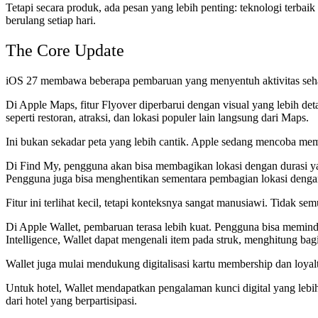
Tetapi secara produk, ada pesan yang lebih penting: teknologi terb
berulang setiap hari.
The Core Update
iOS 27 membawa beberapa pembaruan yang menyentuh aktivitas seha
Di Apple Maps, fitur Flyover diperbarui dengan visual yang lebih d
seperti restoran, atraksi, dan lokasi populer lain langsung dari Maps.
Ini bukan sekadar peta yang lebih cantik. Apple sedang mencoba membu
Di Find My, pengguna akan bisa membagikan lokasi dengan durasi yang
Pengguna juga bisa menghentikan sementara pembagian lokasi dengan 
Fitur ini terlihat kecil, tetapi konteksnya sangat manusiawi. Tidak se
Di Apple Wallet, pembaruan terasa lebih kuat. Pengguna bisa mem
Intelligence, Wallet dapat mengenali item pada struk, menghitung bag
Wallet juga mulai mendukung digitalisasi kartu membership dan loya
Untuk hotel, Wallet mendapatkan pengalaman kunci digital yang lebih
dari hotel yang berpartisipasi.