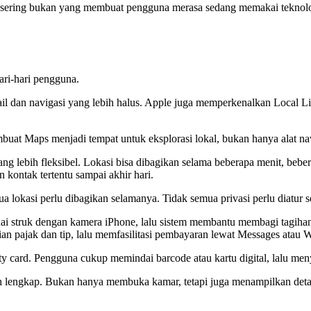
aik sering bukan yang membuat pengguna merasa sedang memakai teknolo
ri-hari pengguna.
etail dan navigasi yang lebih halus. Apple juga memperkenalkan Local
at Maps menjadi tempat untuk eksplorasi lokal, bukan hanya alat naviga
 lebih fleksibel. Lokasi bisa dibagikan selama beberapa menit, bebera
kontak tertentu sampai akhir hari.
mua lokasi perlu dibagikan selamanya. Tidak semua privasi perlu diatur se
indai struk dengan kamera iPhone, lalu sistem membantu membagi tag
ian pajak dan tip, lalu memfasilitasi pembayaran lewat Messages atau W
lty card. Pengguna cukup memindai barcode atau kartu digital, lalu m
 lengkap. Bukan hanya membuka kamar, tetapi juga menampilkan detail p