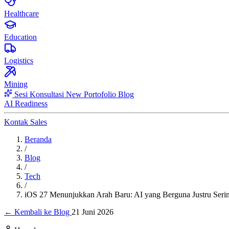
Healthcare
Education
Logistics
Mining
Sesi Konsultasi
New
Portofolio
Blog
AI Readiness
Kontak Sales
Beranda
/
Blog
/
Tech
/
iOS 27 Menunjukkan Arah Baru: AI yang Berguna Justru Serin
← Kembali ke Blog
21 Juni 2026