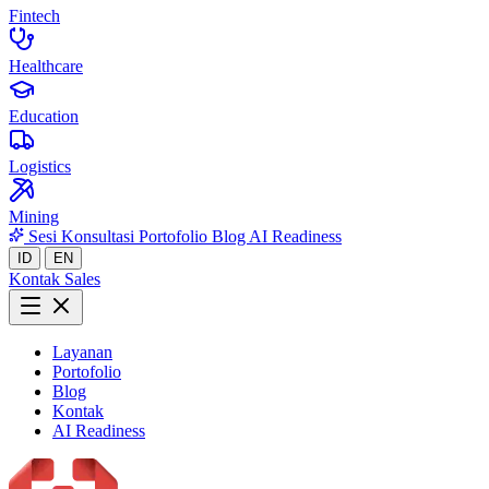
Fintech
Healthcare
Education
Logistics
Mining
Sesi Konsultasi
Portofolio
Blog
AI Readiness
ID
EN
Kontak Sales
Layanan
Portofolio
Blog
Kontak
AI Readiness