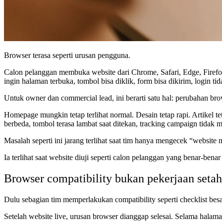
Browser terasa seperti urusan pengguna.
Calon pelanggan membuka website dari Chrome, Safari, Edge, Firefox
ingin halaman terbuka, tombol bisa diklik, form bisa dikirim, logi
Untuk owner dan commercial lead, ini berarti satu hal: perubahan bro
Homepage mungkin tetap terlihat normal. Desain tetap rapi. Artikel teta
berbeda, tombol terasa lambat saat ditekan, tracking campaign tidak 
Masalah seperti ini jarang terlihat saat tim hanya mengecek “website m
Ia terlihat saat website diuji seperti calon pelanggan yang benar-benar
Browser compatibility bukan pekerjaan setah
Dulu sebagian tim memperlakukan compatibility seperti checklist besa
Setelah website live, urusan browser dianggap selesai. Selama halama