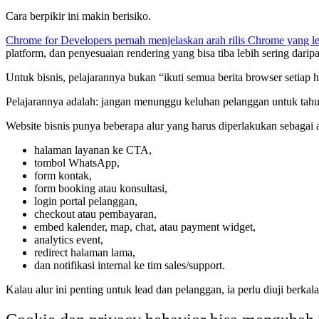
Cara berpikir ini makin berisiko.
Chrome for Developers pernah menjelaskan arah rilis Chrome yang le
platform, dan penyesuaian rendering yang bisa tiba lebih sering daripa
Untuk bisnis, pelajarannya bukan “ikuti semua berita browser setiap h
Pelajarannya adalah: jangan menunggu keluhan pelanggan untuk tahu 
Website bisnis punya beberapa alur yang harus diperlakukan sebagai a
halaman layanan ke CTA,
tombol WhatsApp,
form kontak,
form booking atau konsultasi,
login portal pelanggan,
checkout atau pembayaran,
embed kalender, map, chat, atau payment widget,
analytics event,
redirect halaman lama,
dan notifikasi internal ke tim sales/support.
Kalau alur ini penting untuk lead dan pelanggan, ia perlu diuji berkal