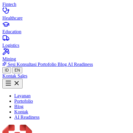
Fintech
Healthcare
Education
Logistics
Mining
Sesi Konsultasi
Portofolio
Blog
AI Readiness
ID
EN
Kontak Sales
Layanan
Portofolio
Blog
Kontak
AI Readiness