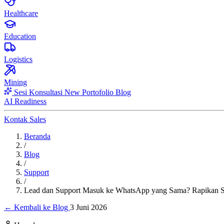
Healthcare
Education
Logistics
Mining
Sesi Konsultasi
New
Portofolio
Blog
AI Readiness
Kontak Sales
Beranda
/
Blog
/
Support
/
Lead dan Support Masuk ke WhatsApp yang Sama? Rapikan Sta
← Kembali ke Blog
3 Juni 2026