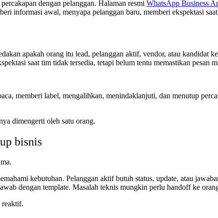
i percakapan dengan pelanggan. Halaman resmi
WhatsApp Business Ap
emberi informasi awal, menyapa pelanggan baru, memberi ekspektasi sa
akan apakah orang itu lead, pelanggan aktif, vendor, atau kandidat k
ektasi saat tim tidak tersedia, tetapi belum tentu memastikan pesan m
a, memberi label, mengalihkan, menindaklanjuti, dan menutup percakap
nya dimengerti oleh satu orang.
up bisnis
ama.
mahami kebutuhan. Pelanggan aktif butuh status, update, atau jawaban
ijawab dengan template. Masalah teknis mungkin perlu handoff ke ora
reaktif.