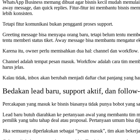
WhatsApp Business memang dibuat agar bisnis kecil mudah memula
away message, dan quick replies. Fitur-fitur ini membantu bisnis m
lebih konsisten.
Tetapi fitur komunikasi bukan pengganti proses support.
Greeting message bisa menyapa orang baru, tetapi belum tentu membed
tentu memberi status tiket. Away message bisa membantu mengatur eksp
Karena itu, owner perlu memisahkan dua hal: channel dan workflow.
Channel adalah tempat pesan masuk. Workflow adalah cara tim membac
harus jelas.
Kalau tidak, inbox akan berubah menjadi daftar chat panjang yang ha
Bedakan lead baru, support aktif, dan follow-
Percakapan yang masuk ke bisnis biasanya tidak punya bobot yang s
Lead baru butuh diarahkan ke pertanyaan awal yang membantu tim me
pemilik yang tahu tahap deal atau proposal. Pertanyaan umum bisa d
Jika semuanya diperlakukan sebagai “pesan masuk”, tim akan bekerja 