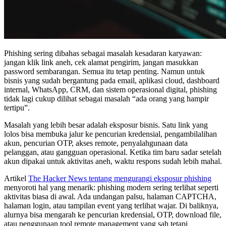
Phishing sering dibahas sebagai masalah kesadaran karyawan:
jangan klik link aneh, cek alamat pengirim, jangan masukkan
password sembarangan. Semua itu tetap penting. Namun untuk
bisnis yang sudah bergantung pada email, aplikasi cloud, dashboard
internal, WhatsApp, CRM, dan sistem operasional digital, phishing
tidak lagi cukup dilihat sebagai masalah “ada orang yang hampir
tertipu”.
Masalah yang lebih besar adalah eksposur bisnis. Satu link yang
lolos bisa membuka jalur ke pencurian kredensial, pengambilalihan
akun, pencurian OTP, akses remote, penyalahgunaan data
pelanggan, atau gangguan operasional. Ketika tim baru sadar setelah
akun dipakai untuk aktivitas aneh, waktu respons sudah lebih mahal.
Artikel
The Hacker News tentang mengurangi eksposur phishing
menyoroti hal yang menarik: phishing modern sering terlihat seperti
aktivitas biasa di awal. Ada undangan palsu, halaman CAPTCHA,
halaman login, atau tampilan event yang terlihat wajar. Di baliknya,
alurnya bisa mengarah ke pencurian kredensial, OTP, download file,
atau penggunaan tool remote management yang sah tetapi