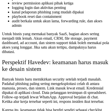
review permission aplikasi pihak ketiga
logging login dan aktivitas penting
kanal pelaporan phishing yang mudah dipakai
playbook reset dan containment
audit berkala untuk akun lama, forwarding rule, dan akses
admin
Untuk bisnis yang memakai banyak SaaS, bagian akses sering
menjadi titik lemah. Akun email, CRM, file storage, payment
dashboard, ad account, dan sistem support tidak boleh memakai pola
akses yang longgar. Jika satu akun tertipu, dampaknya harus
dibatasi.
Perspektif Havedev: keamanan harus masuk
ke desain sistem
Banyak bisnis baru memikirkan security setelah terjadi masalah.
Padahal phishing paling sering mengeksploitasi celah di antara
manusia, proses, dan sistem. Link masuk lewat email. Kredensial
dipakai di aplikasi cloud. Data pelanggan tersimpan di spreadsheet.
Follow-up terjadi lewat WhatsApp. Approval berjalan di chat.
Ketika alur kerja tersebar seperti ini, respons insiden ikut tersebar.
Karena itu, keamanan tidak bisa berdiri sendiri sebagai checklist