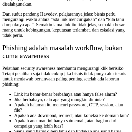
disalahgunakan.
Dari sudut pandang Havedev, pelajarannya jelas: bisnis perlu
mengurangi waktu antara “ada link mencurigakan” dan “kita tahu
dampaknya apa”. Semakin lama link itu tidak jelas, semakin besar
ruang untuk kebingungan, keputusan terlambat, dan eskalasi yang
tidak perlu.
Phishing adalah masalah workflow, bukan
cuma awareness
Pelatihan security awareness membantu mengurangi klik berisiko.
Tetapi pelatihan saja tidak cukup jika bisnis tidak punya alur teknis
untuk menjawab pertanyaan paling penting setelah ada laporan
phishing:
Link itu benar-benar berbahaya atau hanya false alarm?
Jika berbahaya, data apa yang mungkin diminta?
Apakah halaman itu mencuri password, OTP, session, atau
file?
Apakah ada download, redirect, atau koneksi ke domain lain?
Apakah ancaman ini hanya satu email, atau bagian dari
campaign yang lebih luas?
Siapa yang harus diberi tahu dan tindakan apa yang harus