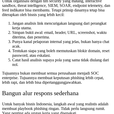
Untuk organisasi dengan tim security yang matang, interactive
sandbox, threat intelligence, SIEM, SOAR, endpoint telemetry, dan
feed indikator bisa membantu. Tetapi prinsip dasarnya tetap bisa
diterapkan oleh bisnis yang lebih kecil:
Jangan analisis link mencurigakan langsung dari perangkat
kerja utama.
Simpan bukti awal: email, header, URL, screenshot, waktu
diterima, dan penerima.
Punya kanal pelaporan internal yang jelas, bukan hanya chat
acak.
Tentukan siapa yang boleh memutuskan blokir domain, reset
password, atau eskalasi.
Catat hasil analisis supaya pola yang sama tidak diulang dari
nol.
Tujuannya bukan membuat semua perusahaan menjadi SOC
enterprise. Tujuannya membuat keputusan phishing lebih cepat,
lebih rapi, dan lebih bisa dipertanggungjawabkan.
Bangun alur respons sederhana
Untuk banyak bisnis Indonesia, langkah awal yang realistis adalah
membuat playbook phishing ringan. Tidak perlu langsung rumit.
Yang penting ada urutan kerja yang disepakati.