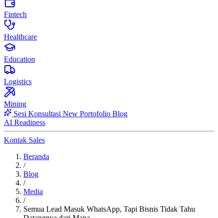
Fintech
Healthcare
Education
Logistics
Mining
Sesi Konsultasi
New
Portofolio
Blog
AI Readiness
Kontak Sales
Beranda
/
Blog
/
Media
/
Semua Lead Masuk WhatsApp, Tapi Bisnis Tidak Tahu
Datangnya dari Mana