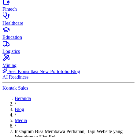
Fintech
Healthcare
Education
Logistics
Mining
Sesi Konsultasi
New
Portofolio
Blog
AI Readiness
Kontak Sales
Beranda
/
Blog
/
Media
/
Instagram Bisa Membawa Perhatian, Tapi Website yang
Menyimpan Niat Beli