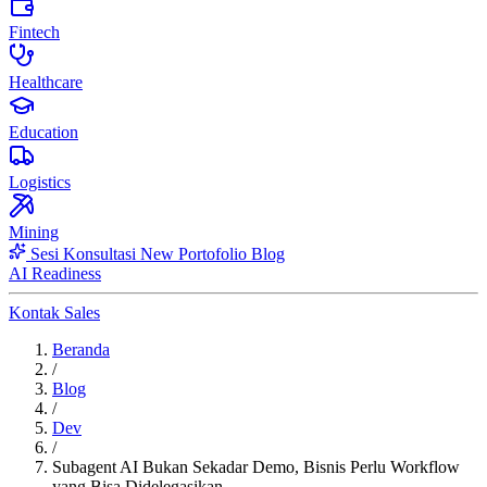
Fintech
Healthcare
Education
Logistics
Mining
Sesi Konsultasi
New
Portofolio
Blog
AI Readiness
Kontak Sales
Beranda
/
Blog
/
Dev
/
Subagent AI Bukan Sekadar Demo, Bisnis Perlu Workflow
yang Bisa Didelegasikan