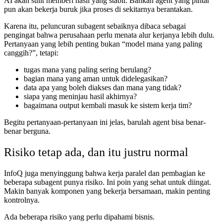
AI akan sulit memberi hasil yang stabil. Bahkan agent yang pintar
pun akan bekerja buruk jika proses di sekitarnya berantakan.
Karena itu, peluncuran subagent sebaiknya dibaca sebagai
pengingat bahwa perusahaan perlu menata alur kerjanya lebih dulu.
Pertanyaan yang lebih penting bukan “model mana yang paling
canggih?”, tetapi:
tugas mana yang paling sering berulang?
bagian mana yang aman untuk didelegasikan?
data apa yang boleh diakses dan mana yang tidak?
siapa yang meninjau hasil akhirnya?
bagaimana output kembali masuk ke sistem kerja tim?
Begitu pertanyaan-pertanyaan ini jelas, barulah agent bisa benar-
benar berguna.
Risiko tetap ada, dan itu justru normal
InfoQ juga menyinggung bahwa kerja paralel dan pembagian ke
beberapa subagent punya risiko. Ini poin yang sehat untuk diingat.
Makin banyak komponen yang bekerja bersamaan, makin penting
kontrolnya.
Ada beberapa risiko yang perlu dipahami bisnis.