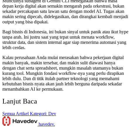
Munculnya subagent di Gemini CLI menegaskan bahwa masa
depan kerja digital akan semakin mengarah pada orkestrasi, bukan
sekadar percakapan satu lawan satu dengan model AI. Tugas akan
makin sering dipecah, didelegasikan, dan dirangkai kembali menjadi
output yang bisa dipakai.
Bagi bisnis di Indonesia, ini bukan sinyal untuk panik atau ikut hype
tanpa arah. Ini justru saat yang tepat untuk menata workflow,
struktur data, dan sistem internal agar siap menerima automasi yang
lebih cerdas.
Kalau perusahaan Anda mulai merasakan bahwa pekerjaan digital
makin banyak, makin tersebar, dan makin sulit diawasi hanya
dengan chat serta spreadsheet, mungkin masalah utamanya bukan
kurang tool. Mungkin fondasi workflow-nya yang perlu dirapikan
lebih dulu. Dan di titik itulah partner teknologi yang memahami
kebutuhan bisnis nyata akan jauh lebih berguna daripada sekadar
menambahkan AI ke permukaan.
Lanjut Baca
Semua Artikel
Kategori: Dev
havedev
.