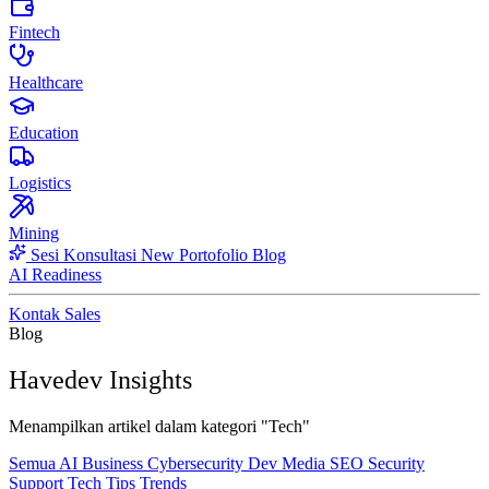
Fintech
Healthcare
Education
Logistics
Mining
Sesi Konsultasi
New
Portofolio
Blog
AI Readiness
Kontak Sales
Blog
Havedev Insights
Menampilkan artikel dalam kategori "Tech"
Semua
AI
Business
Cybersecurity
Dev
Media
SEO
Security
Support
Tech
Tips
Trends