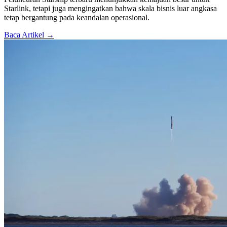
Starlink, tetapi juga mengingatkan bahwa skala bisnis luar angkasa
tetap bergantung pada keandalan operasional.
Baca Artikel →