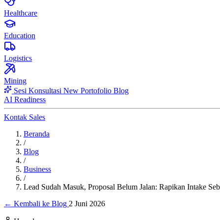
Healthcare
Education
Logistics
Mining
Sesi Konsultasi
New
Portofolio
Blog
AI Readiness
Kontak Sales
Beranda
/
Blog
/
Business
/
Lead Sudah Masuk, Proposal Belum Jalan: Rapikan Intake Seb
← Kembali ke Blog
2 Juni 2026