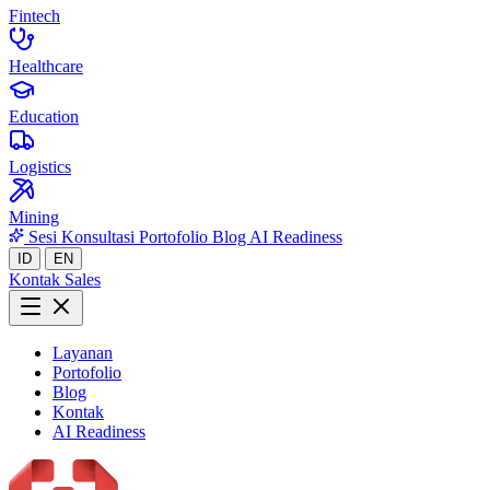
Fintech
Healthcare
Education
Logistics
Mining
Sesi Konsultasi
Portofolio
Blog
AI Readiness
ID
EN
Kontak Sales
Layanan
Portofolio
Blog
Kontak
AI Readiness