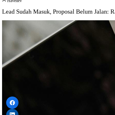
Havedev
Lead Sudah Masuk, Proposal Belum Jalan: R