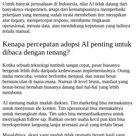
Untuk banyak perusahaan di Indonesia, nilai AI tidak datang dari
banyaknya eksperimen, tetapi dari kemampuannya memperbaiki
pekerjaan yang memang sudah nyata membebani tim: merapikan
alur inquiry, mempercepat respons, membantu ringkasan
operasional, menata data, atau mendukung keputusan yang tadinya
terlalu manual.
Kenapa percepatan adopsi AI penting untuk
dibaca dengan tenang?
Ketika sebuah teknologi tumbuh sangat cepat, pasar biasanya
bergerak lebih dulu daripada kedewasaan implementasinya. Orang
mulai mencoba, vendor berlomba menjual, dan narasi besar
bermunculan di mana-mana. Namun di level bisnis, manfaat yang
benar-benar bertahan biasanya datang dari hal-hal yang lebih
membumi.
AI memang makin mudah diakses. Tim marketing bisa memakainya
untuk menyusun ide konten. Tim operasional bisa memakainya
untuk merangkum data. Tim sales bisa memanfaatkannya untuk
menyiapkan follow-up. Bahkan owner usaha kecil pun kini bisa
bereksperimen langsung tanpa investasi awal yang terlalu besar.
Masalahnya, akses yang mudah tidak otomatis berarti hasil yang