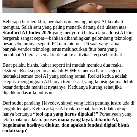
Beberapa hari terakhir, pembahasan tentang adopsi AI kembali
menguat. Salah satu yang paling menarik datang dari ulasan atas
Stanford AI Index 2026
yang menyoroti bahwa laju adopsi AI kini
bergerak sangat cepat—bahkan dibandingkan gelombang teknologi
besar sebelumnya seperti PC dan internet. Di saat yang sama,
banyak vendor teknologi terus meluncurkan fitur baru yang
membuat AI terasa semakin dekat ke aktivitas kerja sehari-hari.
Buat pelaku bisnis, kabar seperti ini mudah memicu dua reaksi
ekstrem. Reaksi pertama adalah FOMO: merasa harus segera
memakai semua tool AI yang sedang ramai. Reaksi kedua adalah
skeptis: menganggap AI hanya tren sesaat yang kebisingannya lebih
besar daripada manfaat nyatanya. Keduanya kurang sehat jika
dijadikan dasar keputusan.
Dari sudut pandang Havedev, sinyal yang lebih penting justru ada di
tengah-tengah. Ketika adopsi AI makin cepat, bisnis tidak cukup
hanya bertanya
“tool apa yang harus dipakai?”
Pertanyaan yang
lebih matang adalah:
proses mana yang layak dibantu AI,
bagaimana hasilnya diukur, dan apakah fondasi digital bisnis
sudah siap?