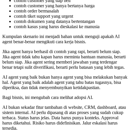
contoh customer yang siap beli
contoh customer yang hanya bertanya harga
contoh order bermasalah
contoh tiket support yang urgent
contoh dokumen yang datanya bertentangan
contoh kasus yang harus dieskalasi ke manusia
Kumpulan skenario ini menjadi bahan untuk menguji apakah AI
agent benar-benar mengikuti cara kerja bisnis.
Jika agent hanya berhasil di contoh yang rapi, berarti belum siap.
Jika agent tidak tahu kapan harus meminta bantuan manusia, berarti
belum siap. Jika agent sering memberi jawaban yang terdengar
benar tetapi sulit diverifikasi, berarti perlu batasan yang lebih tegas.
AI agent yang baik bukan hanya agent yang bisa melakukan banyak
hal. Agent yang baik adalah agent yang tahu batas tugasnya, bisa
diperiksa, dan tidak menyembunyikan ketidakpastian.
Bagi bisnis, ini mengubah cara melihat adopsi AI.
AI bukan sekadar fitur tambahan di website, CRM, dashboard, atau
sistem internal. AI perlu dipasang di atas proses yang sudah cukup
terbaca. Status harus jelas. Data harus punya konteks. Approval
harus diketahui. Risiko harus didefinisikan. Jalur eskalasi harus
tersedia.