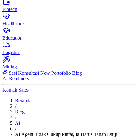
Fintech
Healthcare
Education
Logistics
Mining
Sesi Konsultasi
New
Portofolio
Blog
AI Readiness
Kontak Sales
Beranda
/
Blog
/
Ai
/
AI Agent Tidak Cukup Pintar, Ia Harus Tahan Diuji