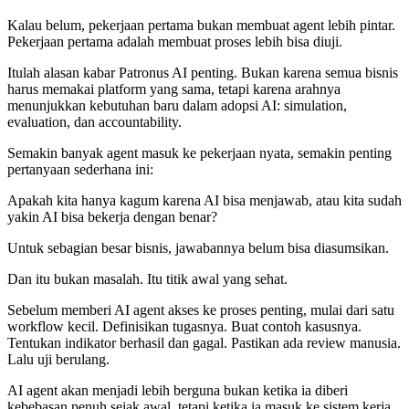
Kalau belum, pekerjaan pertama bukan membuat agent lebih pintar.
Pekerjaan pertama adalah membuat proses lebih bisa diuji.
Itulah alasan kabar Patronus AI penting. Bukan karena semua bisnis
harus memakai platform yang sama, tetapi karena arahnya
menunjukkan kebutuhan baru dalam adopsi AI: simulation,
evaluation, dan accountability.
Semakin banyak agent masuk ke pekerjaan nyata, semakin penting
pertanyaan sederhana ini:
Apakah kita hanya kagum karena AI bisa menjawab, atau kita sudah
yakin AI bisa bekerja dengan benar?
Untuk sebagian besar bisnis, jawabannya belum bisa diasumsikan.
Dan itu bukan masalah. Itu titik awal yang sehat.
Sebelum memberi AI agent akses ke proses penting, mulai dari satu
workflow kecil. Definisikan tugasnya. Buat contoh kasusnya.
Tentukan indikator berhasil dan gagal. Pastikan ada review manusia.
Lalu uji berulang.
AI agent akan menjadi lebih berguna bukan ketika ia diberi
kebebasan penuh sejak awal, tetapi ketika ia masuk ke sistem kerja