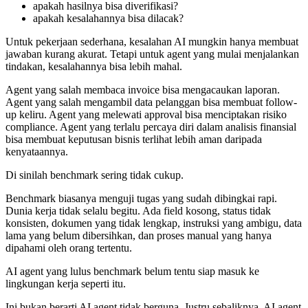
apakah hasilnya bisa diverifikasi?
apakah kesalahannya bisa dilacak?
Untuk pekerjaan sederhana, kesalahan AI mungkin hanya membuat
jawaban kurang akurat. Tetapi untuk agent yang mulai menjalankan
tindakan, kesalahannya bisa lebih mahal.
Agent yang salah membaca invoice bisa mengacaukan laporan.
Agent yang salah mengambil data pelanggan bisa membuat follow-
up keliru. Agent yang melewati approval bisa menciptakan risiko
compliance. Agent yang terlalu percaya diri dalam analisis finansial
bisa membuat keputusan bisnis terlihat lebih aman daripada
kenyataannya.
Di sinilah benchmark sering tidak cukup.
Benchmark biasanya menguji tugas yang sudah dibingkai rapi.
Dunia kerja tidak selalu begitu. Ada field kosong, status tidak
konsisten, dokumen yang tidak lengkap, instruksi yang ambigu, data
lama yang belum dibersihkan, dan proses manual yang hanya
dipahami oleh orang tertentu.
AI agent yang lulus benchmark belum tentu siap masuk ke
lingkungan kerja seperti itu.
Ini bukan berarti AI agent tidak berguna. Justru sebaliknya. AI agent