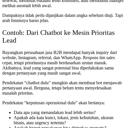
terlewat, membuat eskalasi lebih konsisten, atau membantu manajer
melihat anomali lebih awal.
Dampaknya tidak perlu dijanjikan dalam angka sebelum diuji. Tapi
arah bisnisnya harus jelas.
Contoh: Dari Chatbot ke Mesin Prioritas
Lead
Bayangkan perusahaan jasa B2B mendapat banyak inquiry dari
website, Instagram, referral, dan WhatsApp. Respons tim sales
cepat, tetapi prioritasnya masih berdasarkan urutan masuk.
Akibatnya, lead yang sangat potensial bisa diperlakukan sama
dengan pertanyaan yang masih sangat awal.
Pendekatan “chatbot dulu” mungkin akan membuat bot menjawab
pertanyaan awal. Berguna, tetapi belum tentu menyelesaikan
masalah prioritas.
Pendekatan “keputusan operasional dulu” akan bertanya:
Data apa yang menandakan lead lebih serius?
Apakah ada kata kunci, lokasi, jenis kebutuhan, ukuran
bisnis, atau urgency tertentu?
Apakah histori percakapan bisa diringkas otomatis?