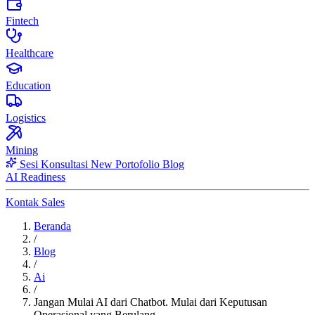
Fintech
Healthcare
Education
Logistics
Mining
Sesi Konsultasi
New
Portofolio
Blog
AI Readiness
Kontak Sales
Beranda
/
Blog
/
Ai
/
Jangan Mulai AI dari Chatbot. Mulai dari Keputusan
Operasional yang Berulang.