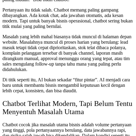
Pertanyaan itu tidak salah. Chatbot memang paling gampang
dibayangkan. Ada kotak chat, ada jawaban otomatis, ada kesan
modern. Tapi untuk banyak bisnis operasional, chatbot sering bukan
titik mulai yang paling bernilai.
Masalah yang lebih mahal biasanya tidak muncul di halaman depan
website. Masalahnya muncul di proses harian yang berulang: lead
masuk tetapi tidak cepat diprioritaskan, stok telat dibaca polanya,
komplain pelanggan tersebar di banyak channel, laporan masih
dirangkum manual, approval menunggu orang yang tepat, atau tim
sales mengulang follow-up tanpa tahu mana yang paling perlu
didahulukan.
Di titik seperti itu, AI bukan sekadar “fitur pintar”. AI menjadi cara
baru untuk membantu bisnis mengambil keputusan kecil dengan
lebih cepat, konsisten, dan bisa diaudit.
Chatbot Terlihat Modern, Tapi Belum Tentu
Menyentuh Masalah Utama
Chatbot cocok jika masalah utama bisnis adalah volume pertanyaan
yang tinggi, pola pertanyaannya berulang, data jawabannya rapi,
dan risiko salah jawab bisa dikendalikan. Dalam kondisi seperti itu,