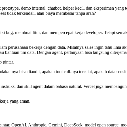
rototype, demo internal, chatbot, helper kecil, dan eksperimen yang 
ses tidak terkendali, atau biaya membesar tanpa arah?
ki bug, membuat fitur, dan mempercepat kerja developer. Tetapi sema
alam perusahaan bekerja dengan data. Misalnya sales ingin tahu lima a
tau bantuan tim data. Dengan agent, pertanyaan bisa langsung diterjem
 pintar.
akannya bisa diaudit, apakah tool call-nya tercatat, apakah data sensit
truksi dan skill agent dalam bahasa natural. Vercel juga membangun Sa
 kerja yang aman.
pintar. OpenAI, Anthropic, Gemini, DeepSeek, model open source, mode