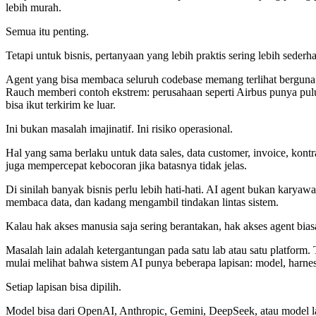
lebih murah.
Semua itu penting.
Tetapi untuk bisnis, pertanyaan yang lebih praktis sering lebih sederh
Agent yang bisa membaca seluruh codebase memang terlihat berguna. Te
Rauch memberi contoh ekstrem: perusahaan seperti Airbus punya puluh
bisa ikut terkirim ke luar.
Ini bukan masalah imajinatif. Ini risiko operasional.
Hal yang sama berlaku untuk data sales, data customer, invoice, kont
juga mempercepat kebocoran jika batasnya tidak jelas.
Di sinilah banyak bisnis perlu lebih hati-hati. AI agent bukan karya
membaca data, dan kadang mengambil tindakan lintas sistem.
Kalau hak akses manusia saja sering berantakan, hak akses agent bias
Masalah lain adalah ketergantungan pada satu lab atau satu platform
mulai melihat bahwa sistem AI punya beberapa lapisan: model, harnes
Setiap lapisan bisa dipilih.
Model bisa dari OpenAI, Anthropic, Gemini, DeepSeek, atau model lai