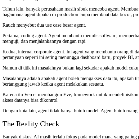
Tahun lalu, banyak perusahaan masih sibuk mencoba agent. Membuat p
bagaimana agent dipakai di production tanpa membuat data bocor, pro
Rauch menyebut dua use case besar agent.
Pertama, coding agent. Agent membantu menulis software, memperbai
menguji, dan menjalankannya dengan rapi.
Kedua, internal corporate agent. Ini agent yang membantu orang di d
pertanyaan seperti ini sering menunggu dashboard baru, proyek BI, a
Namun di titik ini masalahnya bukan lagi sekadar apakah model cukup
Masalahnya adalah apakah agent boleh mengakses data itu, apakah tind
bertanggung jawab ketika agent melakukan sesuatu.
Karena itu Vercel membangun Eve, framework untuk mendefinisikan ins
akses datanya bisa dikontrol.
Dengan kata lain, agent tidak hanya butuh model. Agent butuh ruang
The Reality Check
Banyak diskusi AI masih terlalu fokus pada model mana yang paling 