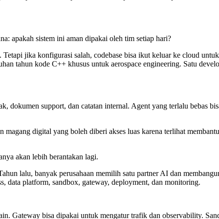
ana: apakah sistem ini aman dipakai oleh tim setiap hari?
tapi jika konfigurasi salah, codebase bisa ikut keluar ke cloud untuk
an tahun kode C++ khusus untuk aerospace engineering. Satu developer
rak, dokumen support, dan catatan internal. Agent yang terlalu bebas bi
wan magang digital yang boleh diberi akses luas karena terlihat memban
anya akan lebih berantakan lagi.
. Tahun lalu, banyak perusahaan memilih satu partner AI dan membangu
s, data platform, sandbox, gateway, deployment, dan monitoring.
n. Gateway bisa dipakai untuk mengatur trafik dan observability. San