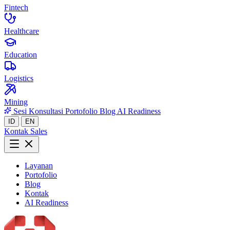
Fintech
Healthcare
Education
Logistics
Mining
Sesi Konsultasi
Portofolio
Blog
AI Readiness
ID
EN
Kontak Sales
Layanan
Portofolio
Blog
Kontak
AI Readiness