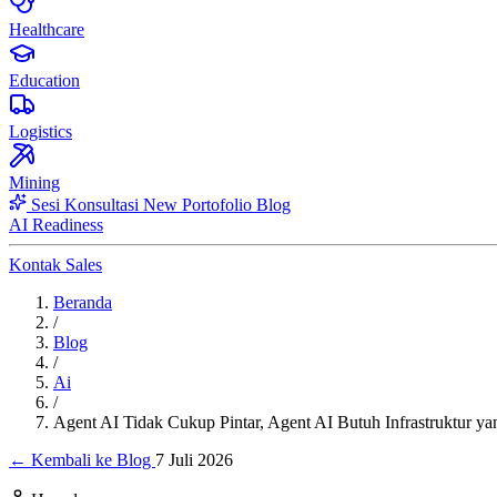
Healthcare
Education
Logistics
Mining
Sesi Konsultasi
New
Portofolio
Blog
AI Readiness
Kontak Sales
Beranda
/
Blog
/
Ai
/
Agent AI Tidak Cukup Pintar, Agent AI Butuh Infrastruktur ya
← Kembali ke Blog
7 Juli 2026